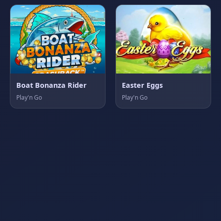
Boat Bonanza Rider
Easter Eggs
Play'n Go
Play'n Go