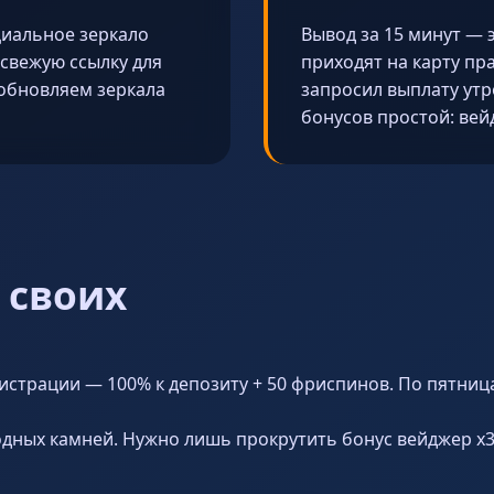
иальное зеркало
Вывод за 15 минут — 
 свежую ссылку для
приходят на карту пр
 обновляем зеркала
запросил выплату утр
бонусов простой: вей
 своих
егистрации — 100% к депозиту + 50 фриспинов. По пятни
ных камней. Нужно лишь прокрутить бонус вейджер x35 