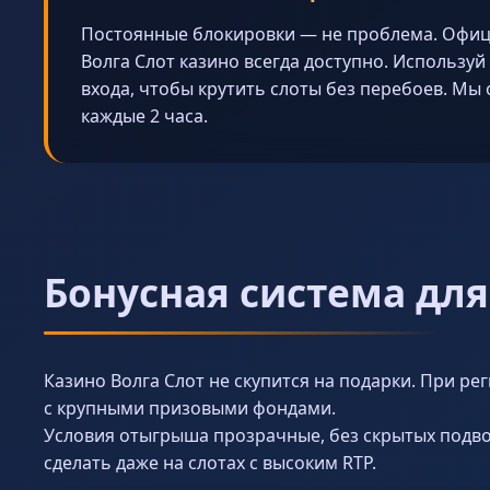
Постоянные блокировки — не проблема. Офиц
Волга Слот казино всегда доступно. Используй
входа, чтобы крутить слоты без перебоев. Мы
каждые 2 часа.
Бонусная система для
Казино Волга Слот не скупится на подарки. При р
с крупными призовыми фондами.
Условия отыгрыша прозрачные, без скрытых подвод
сделать даже на слотах с высоким RTP.