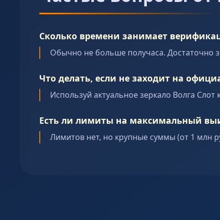
Сколько времени занимает верифика
Обычно не больше получаса. Достаточно за
Что делать, если не заходит на офиц
Используй актуальное зеркало Волга Слот к
Есть ли лимиты на максимальный вы
Лимитов нет, но крупные суммы (от 1 млн р