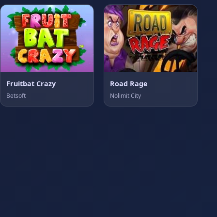
Fruitbat Crazy
Road Rage
Betsoft
Nolimit City