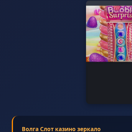
Волга Слот казино зеркало