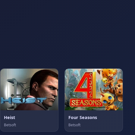
Heist
Four Seasons
Betsoft
Betsoft