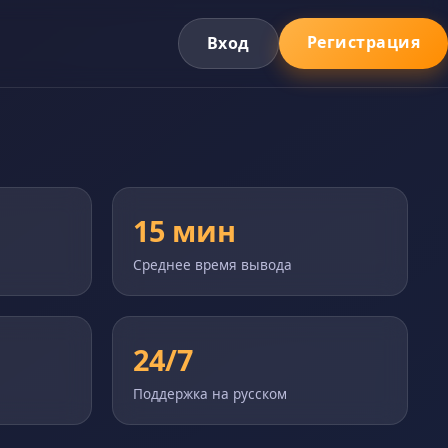
Регистрация
Вход
15 мин
Среднее время вывода
24/7
Поддержка на русском