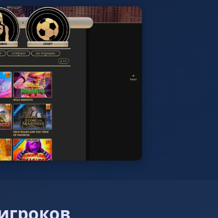
 игроков