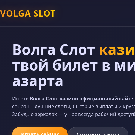
VOLGA SLOT
Волга Слот
каз
твой билет в м
азарта
Ищете
Волга Слот казино официальный сайт
?
собраны лучшие слоты, быстрые выплаты и круг
Забудь о зеркалах — у нас всегда рабочий доступ
Играть сейчас
Смотреть слоты