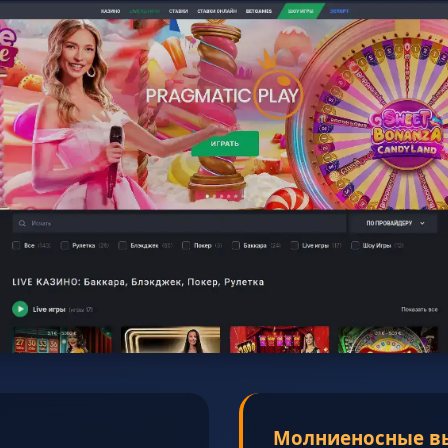
Молниеносные в